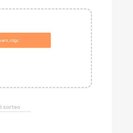
lvaro_rdgc
l sorteo