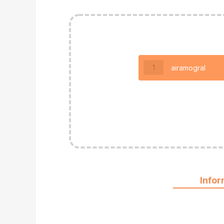
1
airamogral
Info