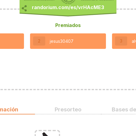
Premiados
2
3
jesus30407
a
rmación
Presorteo
Bases de