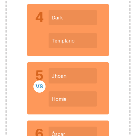
4
Dark
Templario
5
Jhoan
VS
Homie
6
Óscar