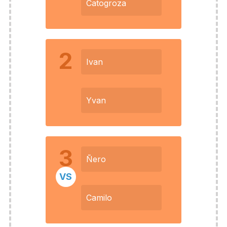
Catogroza
2
Ivan
Yvan
3
Ñero
VS
Camilo