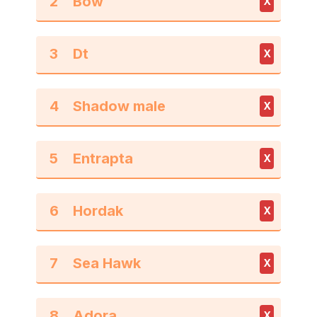
2
X
3
X
4
X
5
X
6
X
7
X
8
X