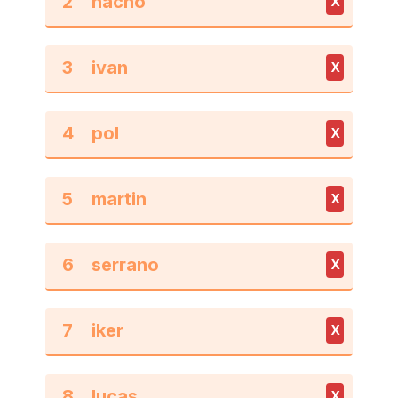
2
X
3
X
4
X
5
X
6
X
7
X
8
X