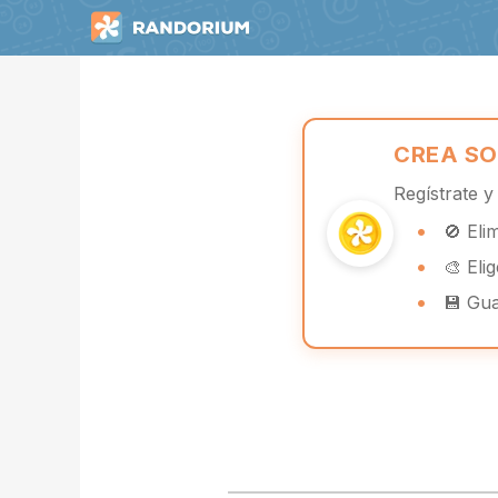
CREA SO
Regístrate 
🚫 Eli
🎨 Eli
💾 Gua