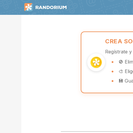
CREA SO
Regístrate 
🚫 Eli
🎨 Eli
💾 Gua