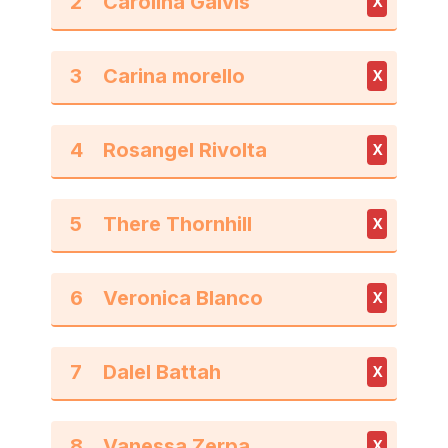
2
X
3
X
4
X
5
X
6
X
7
X
8
X