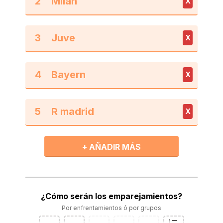
2
X
3
X
4
X
5
X
+ AÑADIR MÁS
¿Cómo serán los emparejamientos?
Por enfrentamientos ó por grupos