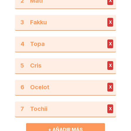
2
X
3
X
4
X
5
X
6
X
7
X
+ AÑADIR MÁS