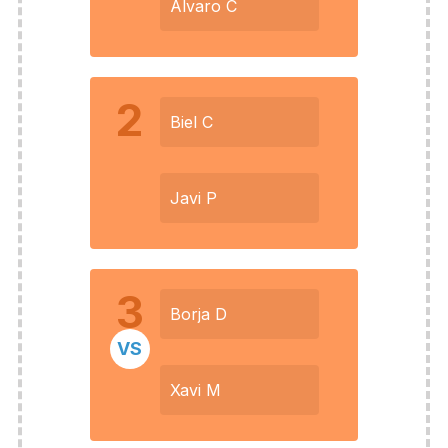
Alvaro C
2
Biel C
Javi P
3
Borja D
VS
Xavi M