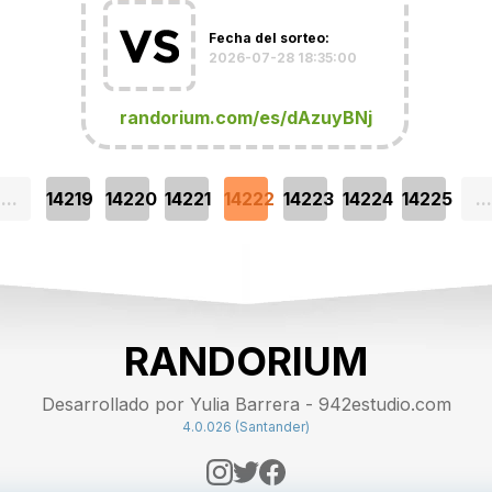
Fecha del sorteo:
2026-07-28 18:35:00
randorium.com/es/dAzuyBNj
...
14219
14220
14221
14222
14223
14224
14225
...
RANDORIUM
Desarrollado por Yulia Barrera - 942estudio.com
4.0.026 (Santander)