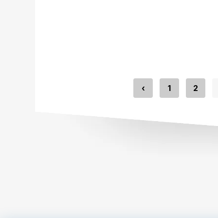
‹
1
2