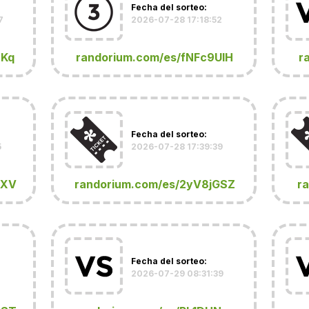
Fecha del sorteo:
7
2026-07-28 17:18:52
JKq
randorium.com/es/fNFc9UIH
r
Fecha del sorteo:
5
2026-07-28 17:39:39
PXV
randorium.com/es/2yV8jGSZ
r
Fecha del sorteo:
2026-07-29 08:31:39