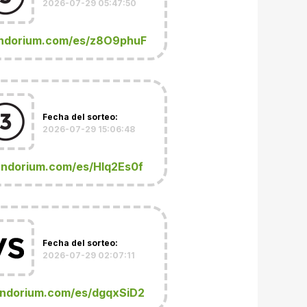
2026-07-29 05:47:50
ndorium.com/es/z8O9phuF
Fecha del sorteo:
2026-07-29 15:06:48
andorium.com/es/Hlq2Es0f
Fecha del sorteo:
2026-07-29 02:07:11
ndorium.com/es/dgqxSiD2