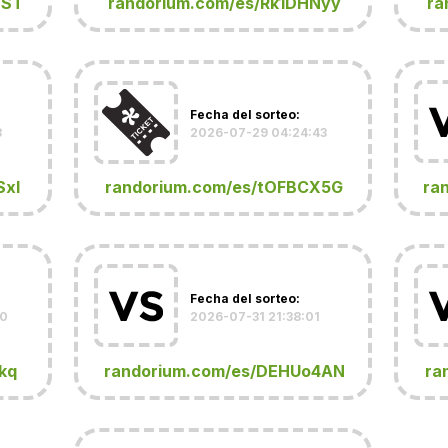
QST
randorium.com/es/Rk1DHNyy
ra
Fecha del sorteo:
8
2026-07-29 04:24:43
SxI
randorium.com/es/tOFBCX5G
ra
Fecha del sorteo:
10
2026-07-31 21:38:01
kq
randorium.com/es/DEHUo4AN
ra