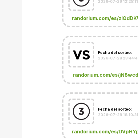
2026-07-29 12:25:11
randorium.com/es/zlQdD
Fecha del sorteo:
2026-07-28 23:44:4
randorium.com/es/jN8wc
Fecha del sorteo:
2026-07-28 18:10:3
randorium.com/es/DVpHY