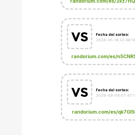
randorium.com/es/3xz7H
Fecha del sorteo:
2026-05-18 22:48:1
randorium.com/es/n5CNR
Fecha del sorteo:
2026-08-09 07:47:
randorium.com/es/qk7Gl5