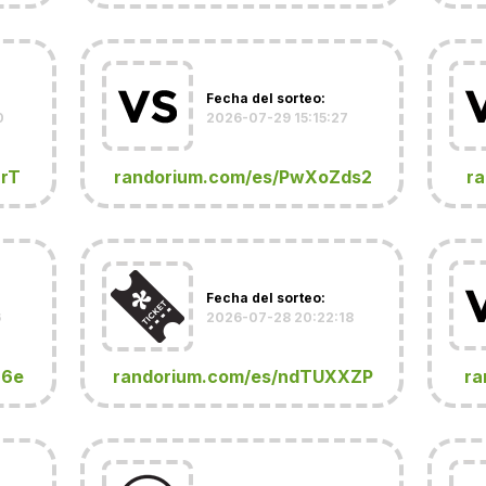
Fecha del sorteo:
0
2026-07-29 15:15:27
MrT
randorium.com/es/PwXoZds2
r
Fecha del sorteo:
6
2026-07-28 20:22:18
z6e
randorium.com/es/ndTUXXZP
ra