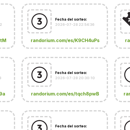
Fecha del sorteo:
2
2026-07-28 22:54:36
VtM
randorium.com/es/K9CH4uPs
r
Fecha del sorteo:
3
2026-07-28 20:30:10
9a
randorium.com/es/tqch8pwB
ra
Fecha del sorteo: