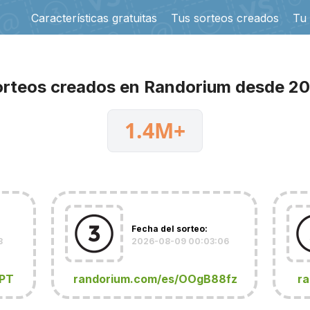
Características gratuitas
Tus sorteos creados
Tu
rteos creados en Randorium desde 2
1.4M+
Fecha del sorteo:
8
2026-08-09 00:03:06
rPT
randorium.com/es/OOgB88fz
r