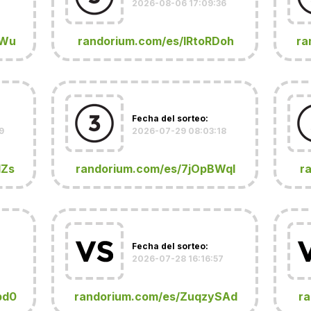
2026-08-06 17:09:36
KWu
randorium.com/es/IRtoRDoh
ra
Fecha del sorteo:
9
2026-07-29 08:03:18
dZs
randorium.com/es/7jOpBWql
r
Fecha del sorteo:
1
2026-07-28 16:16:57
pd0
randorium.com/es/ZuqzySAd
ra