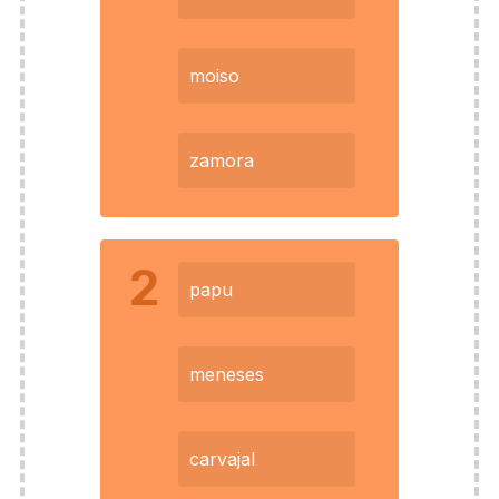
moiso
zamora
2
papu
meneses
carvajal