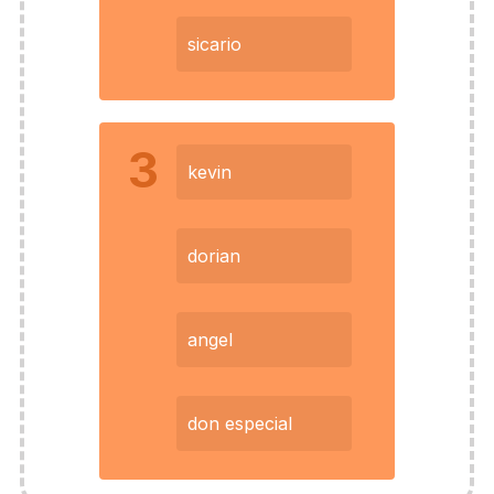
sicario
3
kevin
dorian
angel
don especial