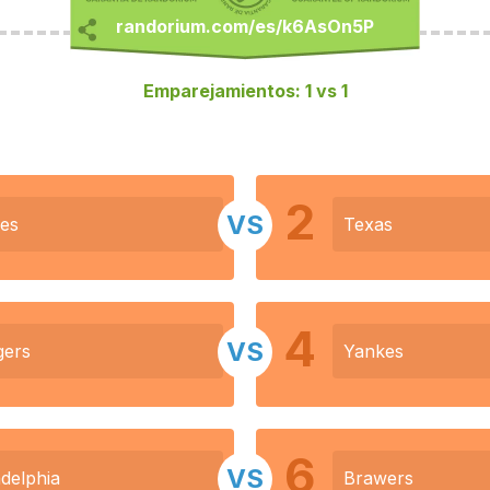
Emparejamientos: 1 vs 1
2
VS
les
Texas
4
VS
gers
Yankes
6
VS
adelphia
Brawers