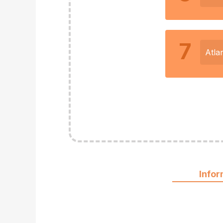
7
Atla
Info