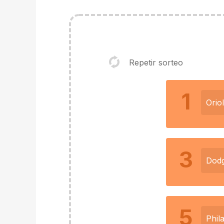
Repetir sorteo
1
Orio
3
Dod
5
Phil