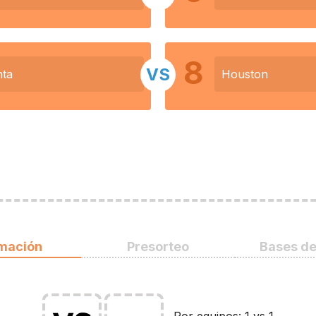
8
VS
nta
Houston
rmación
Presorteo
Bases de