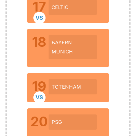
17
CELTIC
VS
18
BAYERN
MUNICH
19
TOTENHAM
VS
20
PSG