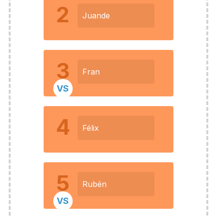
2
Juande
3
Fran
VS
4
Félix
5
Rubén
VS