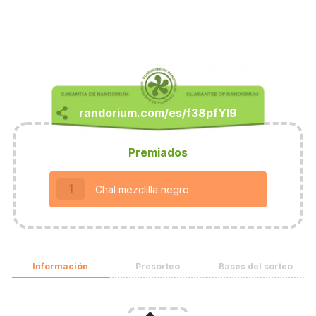
Premiados
1
Chal mezclilla negro
Información
Presorteo
Bases del sorteo