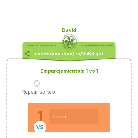
David
Emparejamientos: 1 vs 1
Repetir sorteo
1
Barca
VS