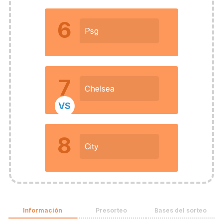
6
Psg
7
Chelsea
VS
8
City
Información
Presorteo
Bases del sorteo