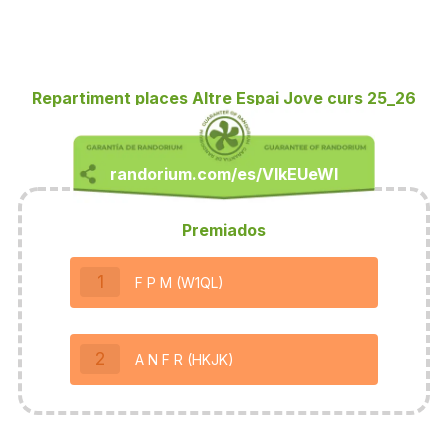
Repartiment places Altre Espai Jove curs 25_26
Premiados
1
F P M (W1QL)
2
A N F R (HKJK)