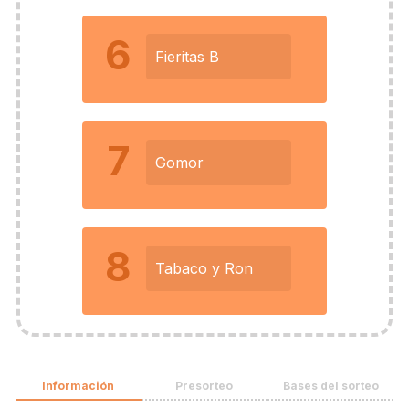
6
Fieritas B
7
Gomor
8
Tabaco y Ron
Información
Presorteo
Bases del sorteo