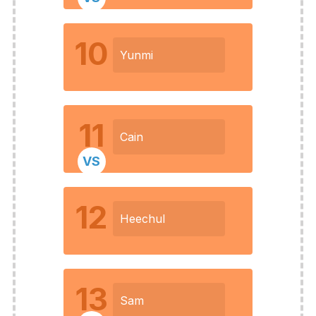
10
Yunmi
11
Cain
VS
12
Heechul
13
Sam