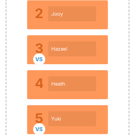
2
Jooy
3
Hazael
VS
4
Heath
5
Yuki
VS