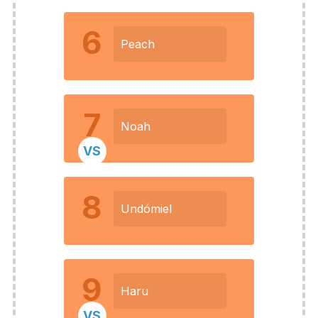
6
Peach
7
Noah
VS
8
Undómiel
9
Haru
VS