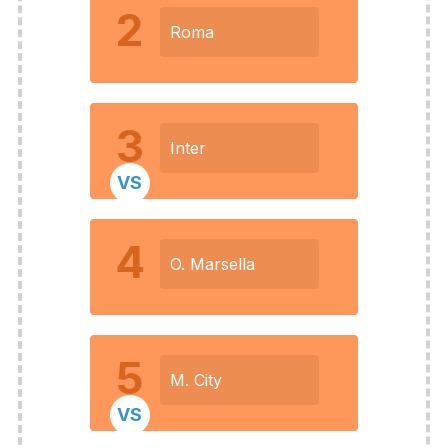
2
Roma
3
Inter
VS
4
O. Marsella
5
M. City
VS