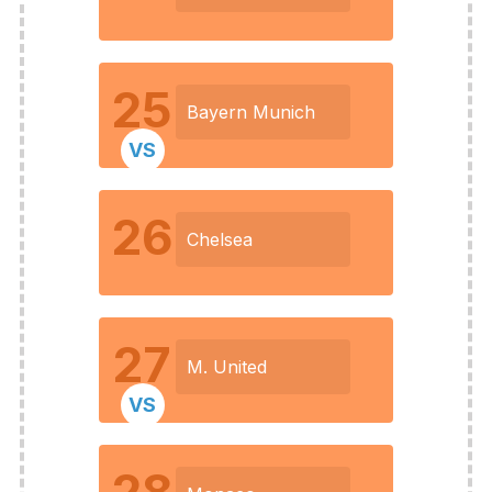
25
Bayern Munich
VS
26
Chelsea
27
M. United
VS