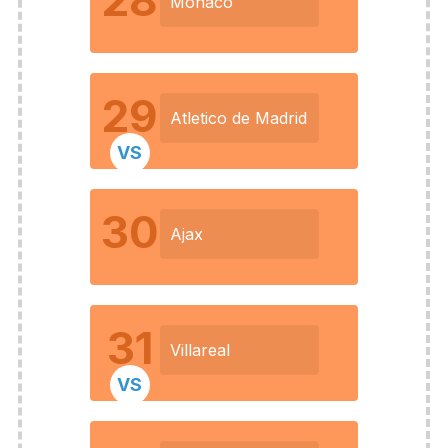
28
Monaco
29
Atletico de Madrid
VS
30
Ajax
31
Villareal
VS