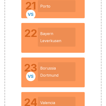
21
Porto
VS
22
Bayern
Leverkusen
23
Borussia
Dortmund
VS
24
Valencia