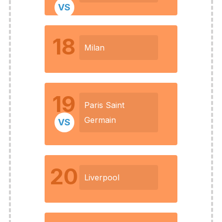
VS
18
Milan
19
Paris Saint
Germain
VS
20
Liverpool