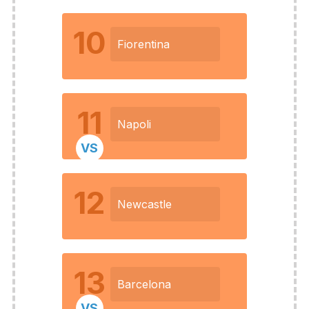
10
Fiorentina
11
Napoli
VS
12
Newcastle
13
Barcelona
VS