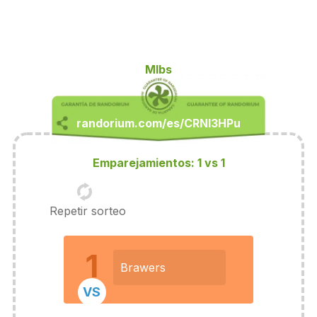
Mlbs
Emparejamientos: 1 vs 1
Repetir sorteo
1
Brawers
VS