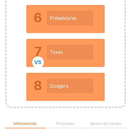
6
Philadelphia
7
Texas
VS
8
Dodgers
Información
Presorteo
Bases del sorteo