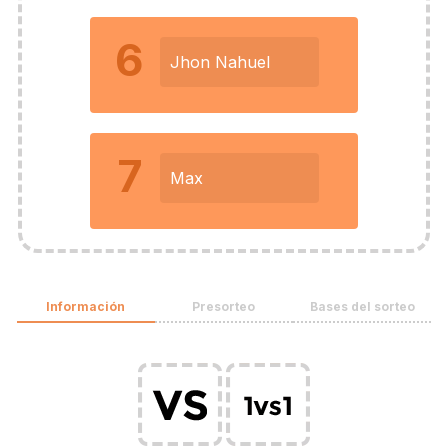
6
Jhon Nahuel
7
Max
Información
Presorteo
Bases del sorteo