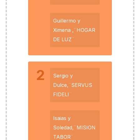
Guillermo y
Ximena ,¨HOGAR
DE LUZ¨
2
Sergio y
Dulce,¨SERVUS
FIDELI¨
Isaias y
Soledad,¨MISION
TABOR¨