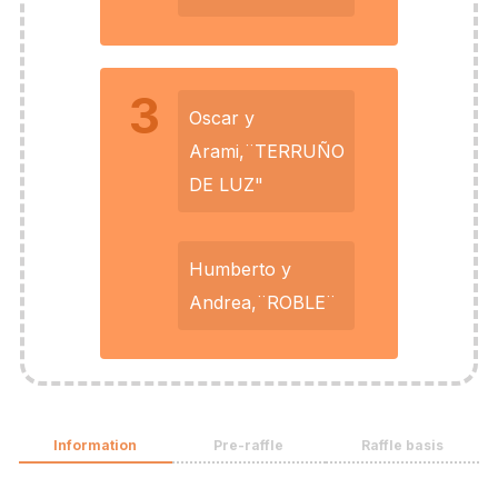
3
Oscar y
Arami,¨TERRUÑO
DE LUZ"
Humberto y
Andrea,¨ROBLE¨
Information
Pre-raffle
Raffle basis